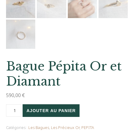
Bague Pépita Or et
Diamant
590,00
€
quantité de Bague Pépita Or et Diamant
AJOUTER AU PANIER
Catégories :
Les Bagues
,
Les Précieux Or
,
PEPITA