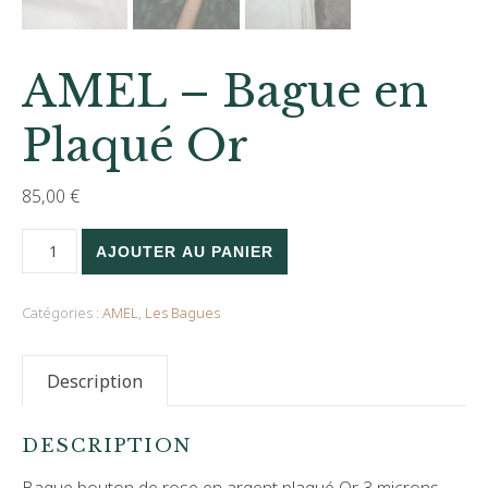
AMEL – Bague en
Plaqué Or
85,00
€
quantité de AMEL - Bague en Plaqué Or
AJOUTER AU PANIER
Catégories :
AMEL
,
Les Bagues
Description
DESCRIPTION
Bague bouton de rose en argent plaqué Or 3 microns.